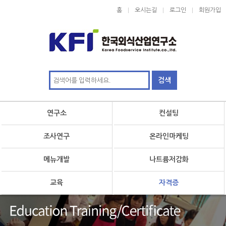
홈
오시는길
로그인
회원가입
연구소
컨설팅
조사연구
온라인마케팅
메뉴개발
나트륨저감화
교육
자격증