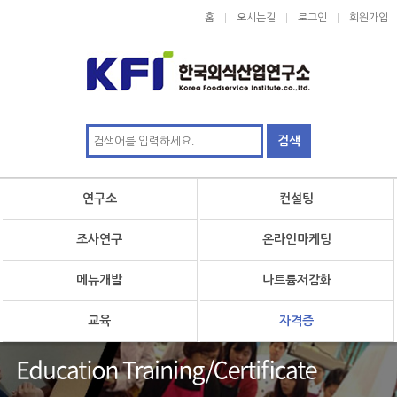
홈
오시는길
로그인
회원가입
연구소
컨설팅
조사연구
온라인마케팅
메뉴개발
나트륨저감화
교육
자격증