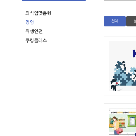
외식업맞춤형
전체
영양
위생안전
쿠킹클래스