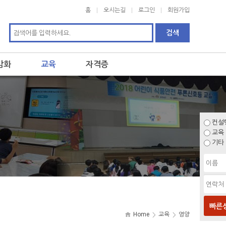
홈
오시는길
로그인
회원가입
감화
교육
자격증
컨설
교육
기타
빠른
Home
교육
영양