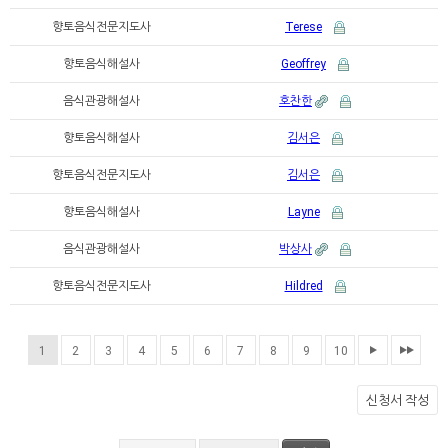
향토음식전문지도사
Terese
향토음식해설사
Geoffrey
음식관광해설사
호찬한
향토음식해설사
김서은
향토음식전문지도사
김서은
향토음식해설사
Layne
음식관광해설사
박상사
향토음식전문지도사
Hildred
1
2
3
4
5
6
7
8
9
10
신청서 작성