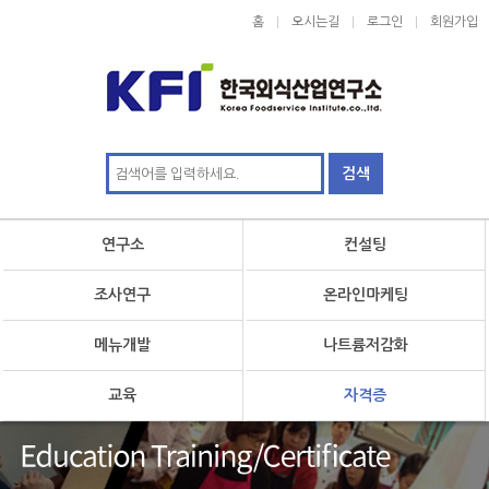
홈
오시는길
로그인
회원가입
연구소
컨설팅
조사연구
온라인마케팅
메뉴개발
나트륨저감화
교육
자격증