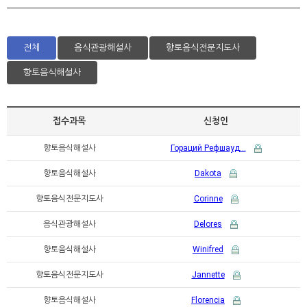
전체
음식관광해설사
향토음식전문지도사
향토음식해설사
접수과목
신청인
향토음식해설사
Гораций Рефшауд…
향토음식해설사
Dakota
향토음식전문지도사
Corinne
음식관광해설사
Delores
향토음식해설사
Winifred
향토음식전문지도사
Jannette
향토음식해설사
Florencia