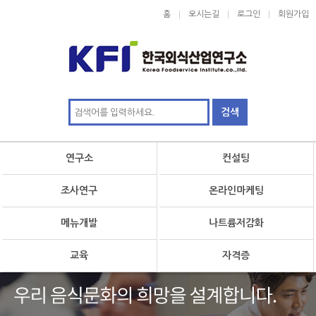
홈
오시는길
로그인
회원가입
연구소
컨설팅
조사연구
온라인마케팅
메뉴개발
나트륨저감화
교육
자격증