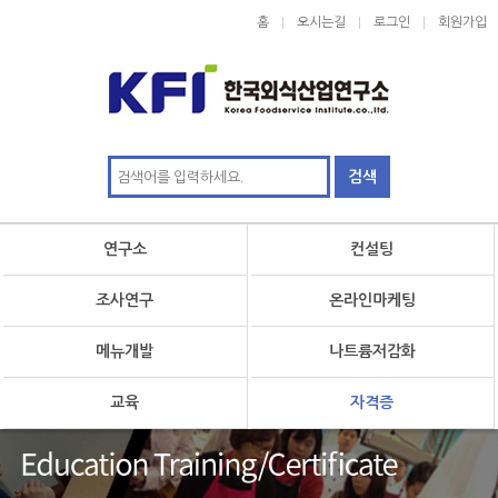
홈
오시는길
로그인
회원가입
연구소
컨설팅
조사연구
온라인마케팅
메뉴개발
나트륨저감화
교육
자격증