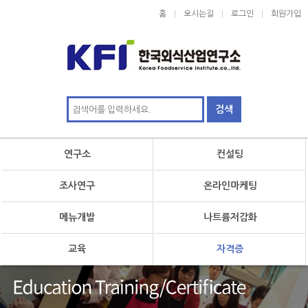
홈
오시는길
로그인
회원가입
연구소
컨설팅
조사연구
온라인마케팅
메뉴개발
나트륨저감화
교육
자격증