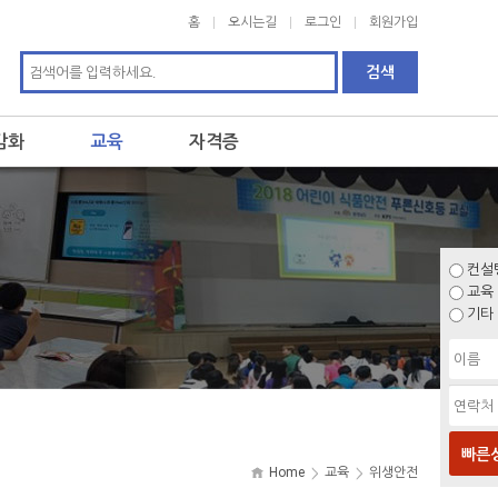
홈
오시는길
로그인
회원가입
감화
교육
자격증
컨설
교육
기타
빠른
Home
교육
위생안전