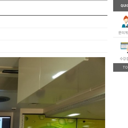
QUI
문의게
수강
TO