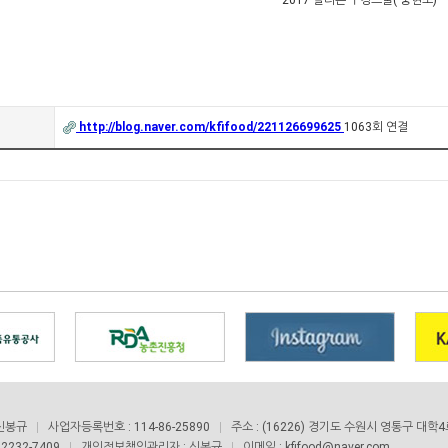
http://blog.naver.com/kfifood/221126699625
1063회 연결
 신봉규
사업자등록번호 : 114-86-25890
주소 : (16226) 경기도 수원시 영통구 대학
 2232-7409
개인정보책임관리자 : 신봉규
이메일 : kfifood@naver.com