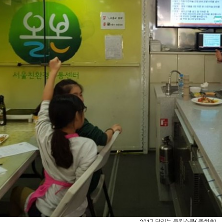
2017 달리는 쿠킹스쿨( 중현초)