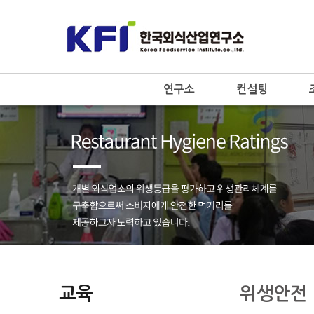
연구소
컨설팅
교육
위생안전