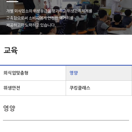
교육
외식업맞춤형
영양
위생안전
쿠킹클래스
영양