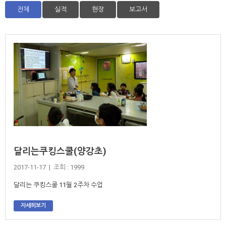
전체
실적
현장
보고서
달리는쿠킹스쿨(양강초)
2017-11-17 | 조회 : 1999
달리는 쿠킹스쿨 11월 2주차 수업
자세히보기