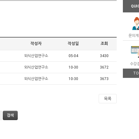
QUI
문의게
작성자
작성일
조회
외식산업연구소
05-04
3430
수강
외식산업연구소
10-30
3672
TO
외식산업연구소
10-30
3673
목록