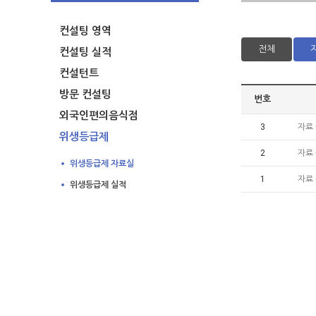
컨설팅 영역
전체
컨설팅 실적
컨설턴트
방문 컨설팅
번호
외국인편의음식점
3
자료
위생등급제
2
자료
위생등급제 자료실
1
자료
위생등급제 실적