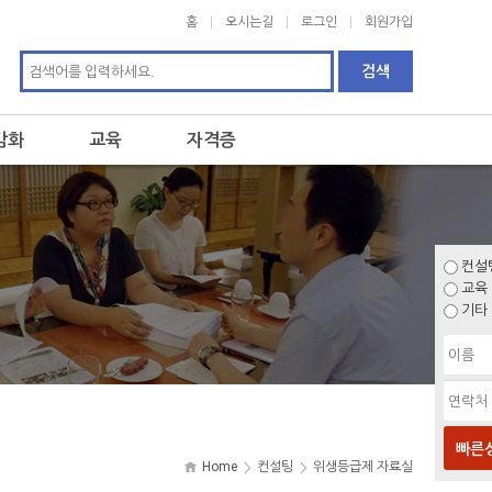
홈
오시는길
로그인
회원가입
감화
교육
자격증
컨설
교육
기타
빠른
Home
컨설팅
위생등급제 자료실