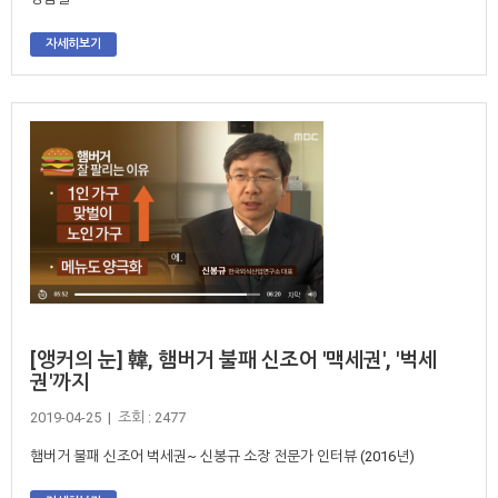
자세히보기
[앵커의 눈] 韓, 햄버거 불패 신조어 '맥세권', '벅세
권'까지
2019-04-25 | 조회 : 2477
햄버거 불패 신조어 벅세권~ 신봉규 소장 전문가 인터뷰 (2016년)