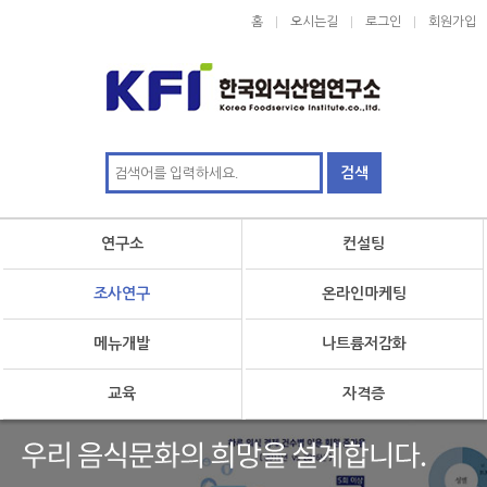
홈
오시는길
로그인
회원가입
연구소
컨설팅
조사연구
온라인마케팅
메뉴개발
나트륨저감화
교육
자격증