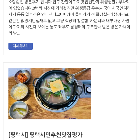
소담횟집 방문후기 입니다.입구 간판이구요.맛집현판과 위생현판? 부착되
어 있었습니다.3번째 사진에 가려졌지만 위생등급 우수!시국이 시국인지라
사케 등등 일본산은 안파신다고! 매장에 들어가기 전 화장실~위생점검표
같은건 없었지만냄새도 없고 그냥 적당히 청결함 카운터와 내부매장 사진
이구요.위 사진에 보이는 통로 좌우로 룸형태의 구조안내 받은 방은 가벽이
라 방...
자세히보기
[평택시] 평택시민추천맛집평가