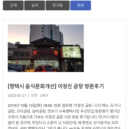
전체
실적
연구원
현장
[평택시 음식문화개선] 이창진 곰탕 방문후기
2020-02-21 | 조회 : 2457
2019년 10월 15일(화) 18:00- 방문 점포평: 이창진 곰탕- 시식 메뉴: 도가니
곰탕, 꼬리곰탕, 갈비곰탕, 맛보기 수육평택시민 추천맛집 방문평가 평가단
으로서 처음으로 가보는 이창진 곰탕 식당 방문 후기입니다.지나다니면서
많이 본 곳이며, 맛있다고 소문이 난 식당인데, 왜 한번도 안가본지는 모르
겠네요. 송탄 뱅뱅이라서 그런가 봅니다. nn오늘 오전에 사장님과 개인적으