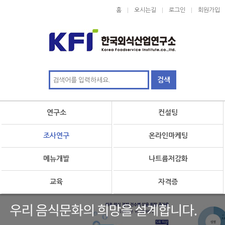
홈
오시는길
로그인
회원가입
연구소
컨설팅
조사연구
온라인마케팅
메뉴개발
나트륨저감화
교육
자격증