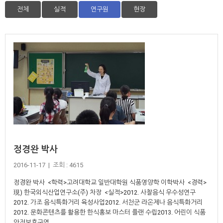
전체
실적
연구원
현장
정경완 박사
2016-11-17 | 조회 : 4615
정경완 박사 <학력>고려대학교 일반대학원 식품영양학 이학박사 <경력>
現) 한국외식산업연구소(주) 차장 <실적>2012. 사찰음식 우수성연구
2012. 가조 음식특화거리 육성사업2012. 서천군 라온제나 음식특화거리
2012. 문화콘텐츠를 활용한 한식홍보 마스터 플랜 수립2013. 어린이 식품
안전보호구역 ...