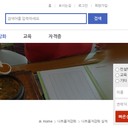
홈
오시는길
로그인
회원가입
감화
교육
자격증
컨설
교육
기타
빠른
Home
나트륨저감화
나트륨저감화 실적