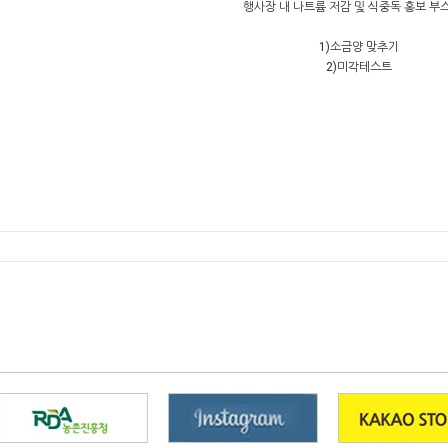
행사장 내 나트륨 저감 및 식중독 홍보 부
1)소금양 맞추기
2)미각테스트