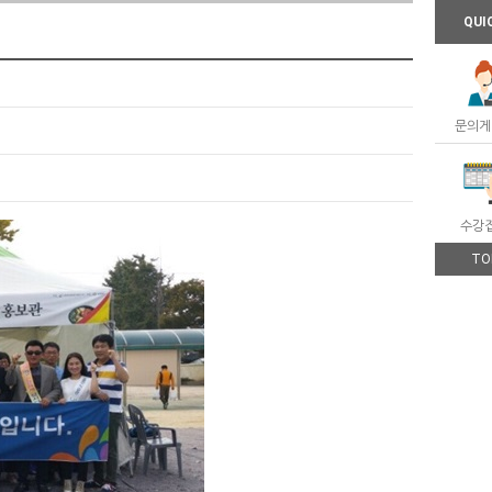
QUI
문의게
수강
TO