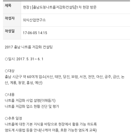
제목
현장 | [충남도청나트륨저감화컨설팅]1차 현장 방문
작성자
외식산업연구소
작성일
17-06-05 14:15
2017 충남 나트륨 저감화 컨설팅
○일시: 2017. 5. 31~ 6. 1
○대상
충남 시군구 약 60여개 업소(서산, 태안, 당진, 보령, 서천, 천안, 아산, 공주, 금산, 논
산, 계룡, 청양, 홍성, 예산)
○내용
나트륨 저감화 사업 설명(이해돕기)
나트륨 저감화 업소 현황 진단 및 평가
○추후 일정
나트륨에 대한 기본 지식을 바탕으로 현장에서 활용 가능 하도록
염도계 사용법 등을 안내(나케어 어플, 호환 가능한 염도계 교육)