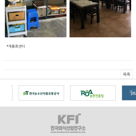
*계룡효센터
목록