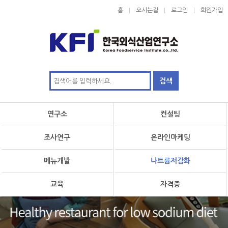
홈
오시는길
로그인
회원가입
연구소
컨설팅
조사연구
온라인마케팅
메뉴개발
나트륨저감화
교육
자격증