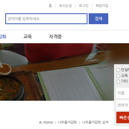
홈
오시는길
로그인
회원가입
감화
교육
자격증
컨설
교육
기타
빠른
Home
나트륨저감화
나트륨저감화 실적