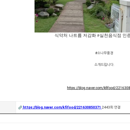
식약처 나트륨 저감화 #실천음식점 인
#소나무풍경
소개드립니다.
https://blog.naver.com/kfifood/22163
https://blog.naver.com/kfifood/221630850371
2443회 연결