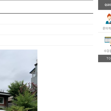
QUI
문의게
수강
TO