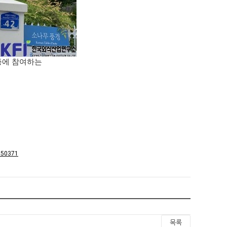
증에 참여하는
0850371
목록