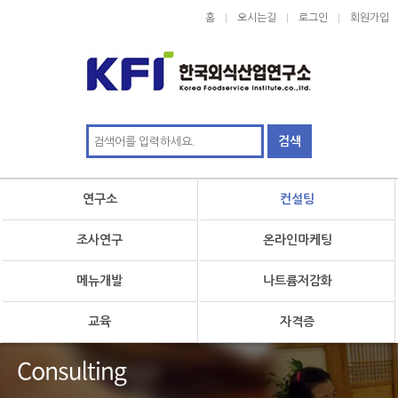
홈
오시는길
로그인
회원가입
연구소
컨설팅
조사연구
온라인마케팅
메뉴개발
나트륨저감화
교육
자격증