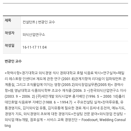
제목
컨설턴트 | 변광인 교수
작성자
외식산업연구소
작성일
16-11-17 11:04
변광인 교수
<학력사항>
경기대학교 외식경영 석사
경희대학교 호텔 식음료 박사
<연구실적>
패밀
리 레스토랑 인센티브 제도에 관한 연구 (2001.8)
관계지향적 리더쉽이 임파워먼트 관
계품질, 그리고 조직몰입에 미치는 영향 (2005.2)외식창업실무론(2005.9)
< 경력사
항>
現 영남대학교 식품외식학부 조교수 재직중 (2006. 3 ~)
한국외식산업연구소 이사
(2003. 9 ~ 2006. 2)
(주)세안개발 외식사업부 총지배인 (1996. 5 ~ 2000. 10)
홀리
데인호텔 식음료부 지배인 (1988. 6 ~ 1994.7)
< 주요컨설팅 실적>
찬마루유통, 유
통경영지도, 김치외식업 유통, 김치유통에 필요한 경로 제시 돈씨네 돈천하, 메뉴지도,
경영자 지도, 외식경영의 초보에 대한 경영지도
<컨설팅 전문 분야>
외식창업 컨설팅 –
외식업
메뉴개발, 점포설계 – 서비스
교육 경영진단 – Foodcourt, Wedding Consul
ting