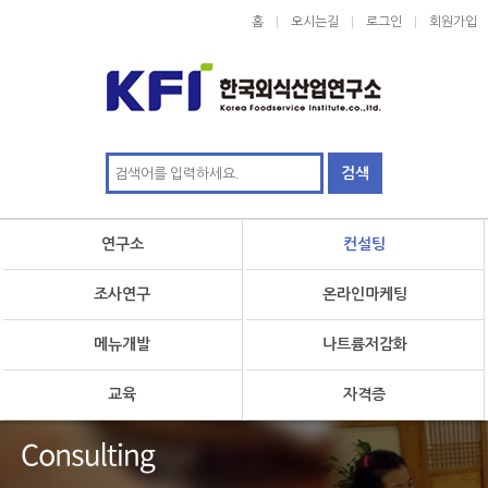
홈
오시는길
로그인
회원가입
연구소
컨설팅
조사연구
온라인마케팅
메뉴개발
나트륨저감화
교육
자격증