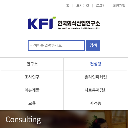
홈
오시는길
로그인
회원가입
연구소
컨설팅
조사연구
온라인마케팅
메뉴개발
나트륨저감화
교육
자격증