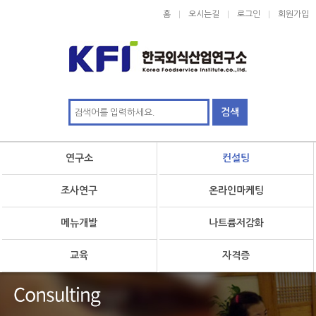
홈
오시는길
로그인
회원가입
연구소
컨설팅
조사연구
온라인마케팅
메뉴개발
나트륨저감화
교육
자격증