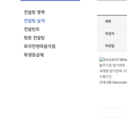
컨설팅 영역
컨설팅 실적
제목
컨설턴트
작성자
방문 컨설팅
외국인편의음식점
작성일
위생등급제
발주기관 양가면옥
과제명 양가면옥 
수행기간 .
과제내용 Renova