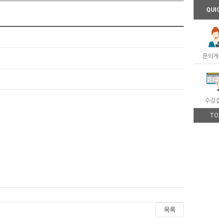
QUI
문의게
수강
TO
목록