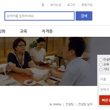
홈
오시는길
로그인
회원가입
감화
교육
자격증
컨설
교육
기타
빠른
Home
컨설팅
컨설팅 실적