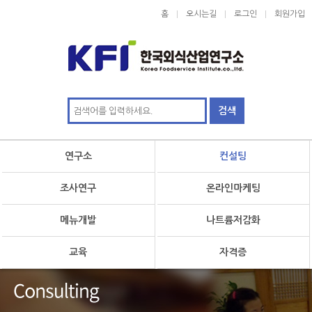
홈
오시는길
로그인
회원가입
연구소
컨설팅
조사연구
온라인마케팅
메뉴개발
나트륨저감화
교육
자격증