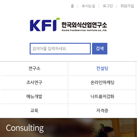
홈
오시는길
로그인
회원가입
연구소
컨설팅
조사연구
온라인마케팅
메뉴개발
나트륨저감화
교육
자격증