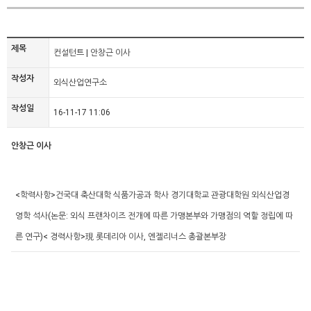
제목
컨설턴트 | 안창근 이사
작성자
외식산업연구소
작성일
16-11-17 11:06
안창근 이사
<학력사항>
건국대 축산대학 식품가공과 학사
경기대학교 관광대학원 외식산업경
영학 석사
(논문: 외식 프랜차이즈 전개에 따른 가맹본부와 가맹점의 역할 정립에 따
른 연구)
< 경력사항>
現 롯데리아 이사, 엔젤리너스 총괄본부장