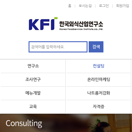
홈
오시는길
로그인
회원가입
연구소
컨설팅
조사연구
온라인마케팅
메뉴개발
나트륨저감화
교육
자격증