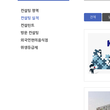
컨설팅 영역
전체
컨설팅 실적
컨설턴트
방문 컨설팅
외국인편의음식점
위생등급제