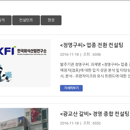
실적
컨설턴트
현장
<정영구씨> 업종 전환 컨설팅
2016-11-18 | 조회 : 6306
발주기관 정영구씨 과제명 <정영구씨> 업종 전환
예정지(점포)에 대한 입지 상권 분석 및 타당성
사, 분석 - 프랜차이즈와 외식 트렌드에 대한 전
자세히보기
<광교산 갈비> 경영 종합 컨설팅
2016-11-18 | 조회 : 6552