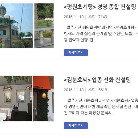
<평원초계탕> 경영 종합 컨설팅
2016-11-18 | 조회 : 7149
발주기관 평원초계탕 과제명 <평원초계탕> 경영
현재의 가격 설정의 문제점 및 개선안 도출 - 
팅 전략과 실행 컨...
자세히보기
<김분호씨> 업종 전화 컨설팅
2016-11-18 | 조회 : 5618
발주기관 김분호씨 과제명 <김분호씨> 업종 전
장 경영전반에 대한 개괄적인 문제점 진단 - 매
전 고려에 따른 타당성 분석&...
자세히보기