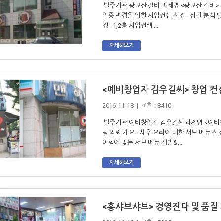
발주기관 광교산 갈비 과제명 <광교산 갈비> 경
업종 변경을 위한 사업컨셉 선정 - 상권 분석 
정 - 1,2층 사업컨셉 ...
자세히보기
<예비창업자 김우길씨> 창업 컨
2016-11-18 | 조회 : 8410
발주기관 예비창업자 김우길씨 과제명 <예비창
팅 의뢰 개요 - 새우 요리에 대한 서브 메뉴 선
이템에 맞는 서브 메뉴 개발&...
자세히보기
<홍샤브샤브> 경영진다 및 품질