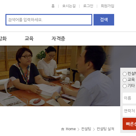
홈
오시는길
로그인
회원가입
감화
교육
자격증
컨설
교육
기타
빠른
Home
컨설팅
컨설팅 실적