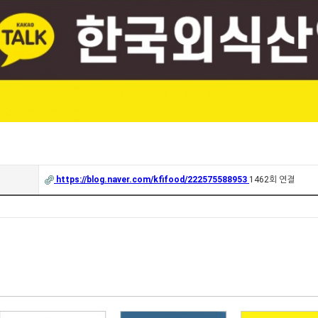
https://blog.naver.com/kfifood/222575588953
1462회 연결