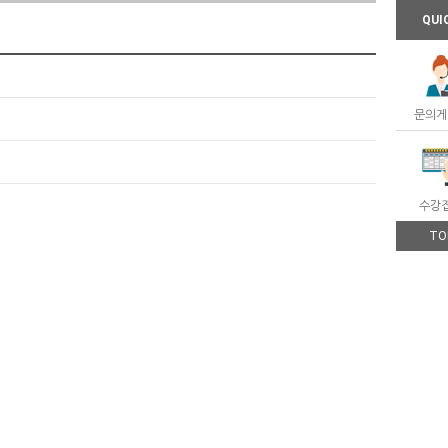
QUI
문의게
수강
TO