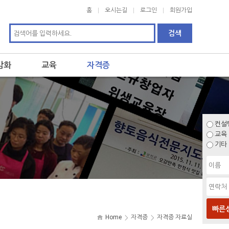
홈
오시는길
로그인
회원가입
감화
교육
자격증
컨설
교육
기타
빠른
Home
자격증
자격증 자료실