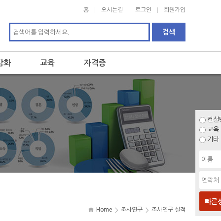
홈
오시는길
로그인
회원가입
감화
교육
자격증
컨설
교육
기타
빠른
Home
조사연구
조사연구 실적