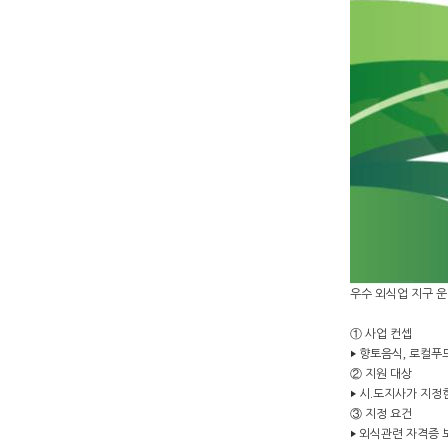
우수 외식업 지구 운
①
사업 컨셉
‣
향토음식
,
로컬푸드
②
지원 대상
‣
시
․
도지사가 지정한
③
지정 요건
‣
외식관련 자격증 