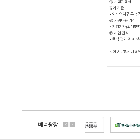
④
사업계획서
평가 기준
‣
외식업지구 특성 
⑤
지원내용
․
기간
‣
지원기간
(
최대
5
년
⑥
사업 관리
‣
핵심 평가 지표 설
※
연구보고서 내용은
배너광장