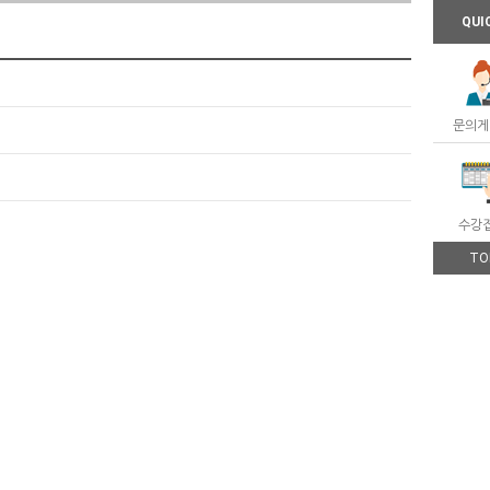
QUI
문의게
수강
TO