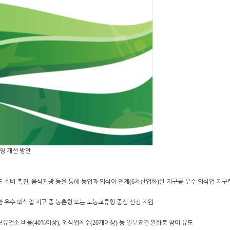
영 개선 방안
 소비 촉진
,
음식관광 등을 통해 농업과 외식이 연계
(6
차산업화
)
된 지구를 우수 외식업 지구
 우수 외식업 지구 중 농촌형 또는 도농교류형 중심 선정
․
지원
보유업소 비율
(40%
이상
),
외식업체수
(20
개이상
)
등 일부요건 완화로 참여 유도