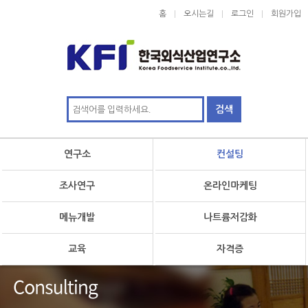
홈
오시는길
로그인
회원가입
연구소
컨설팅
조사연구
온라인마케팅
메뉴개발
나트륨저감화
교육
자격증