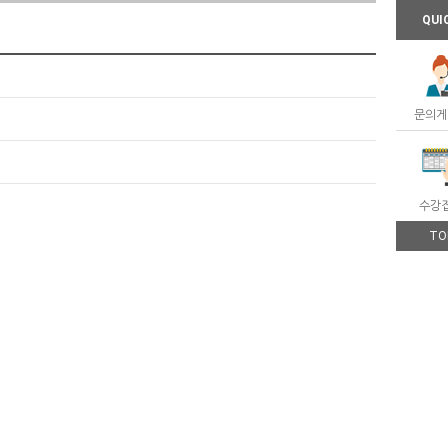
QUI
문의게
수강
TO