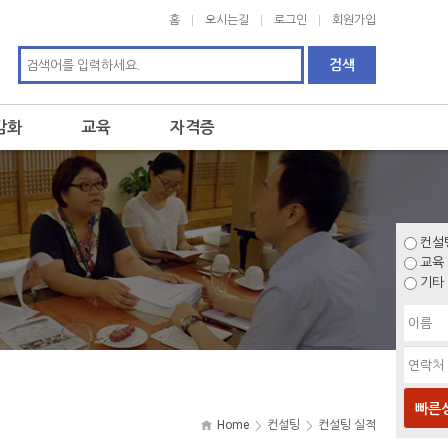
홈
오시는길
로그인
회원가입
감화
교육
자격증
컨설
교육
기타
빠른
Home
컨설팅
컨설팅 실적