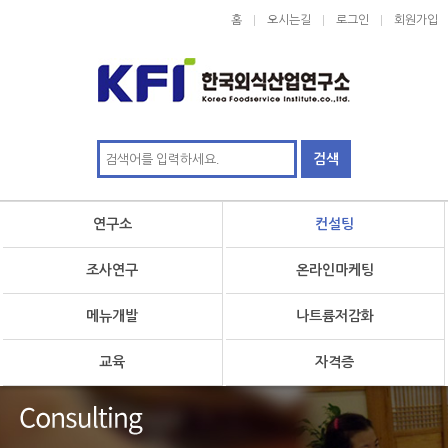
홈
오시는길
로그인
회원가입
연구소
컨설팅
조사연구
온라인마케팅
메뉴개발
나트륨저감화
교육
자격증