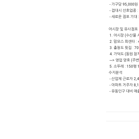
- 가구당 95,000원
- 접대시 선호업종 :
- 새로운 점포 기대 
어시장 및 유사점포
1. 어시장 (수산물 
2. 맘모스 회센타 :
3. 충청도 횟집 : 7
4. 가덕도 (동원 참치
---> 영업 양호 (
5. 소뚜레 : 150평
수지분석
- 산업체 근로자 2,
- 아파트 거주자 8,1
- 유동인구 대비 매출추