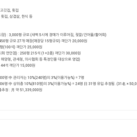
 고깃집, 횟집
: 횟집, 삼겹살, 한식 등
시장) : 3,000평 규모 (새벽 5시에 경매가 이루어짐, 젖깔/건어물/활어회)
 450평 규모 27개 매장(매장당 15평규모) 객단가 20,000원
0평(100석) 객단가 25,000원
회 연안점) : 250평 215석 (1+2층) 객단가 30,000원
주변 해양청, 관세청, 의사협회 등 특정인을 대상으로 영업)
 144석 객단가 15,000원
400명 中 관리자는 10%(240명)의 3%(이용가능%) = 7명
06명 中 상위층 10%(810명)의 3%(이용가능%) = 24명 日 31명 유입 추정됨. (31名 × 50,000
정 : 月 약 51,339,000원