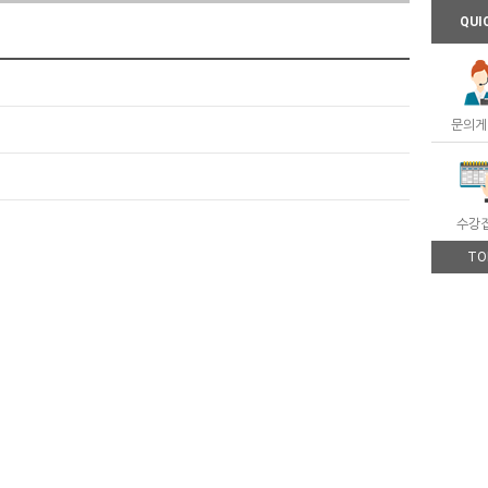
QUI
문의게
수강
TO