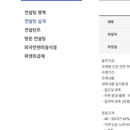
컨설팅 영역
컨설팅 실적
제목
컨설턴트
작성자
방문 컨설팅
외국인편의음식점
작성일
위생등급제
발주기관 .
과제명 인천 연안 
수행기간 .
과제내용 .
세부내용 입지환경
- 접근성 양호
- 주변 환경 불량 
- 집객력 양호 (은행
유동고객
- 40～50대가 60
- 지역 단순 노무자