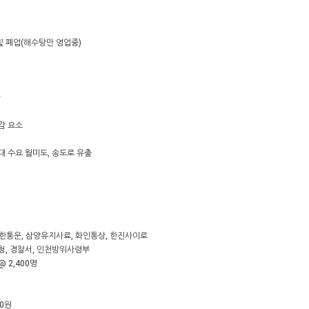
럼화 및 폐업(해수탕만 영업중)
관
민감 요소
접대 수요 월미도, 송도로 유출
대
, 대한통운, 삼양유지사료, 화인통상, 한진사이로
찰청, 경찰서, 인천방위사령부
@ 2,400명
00원