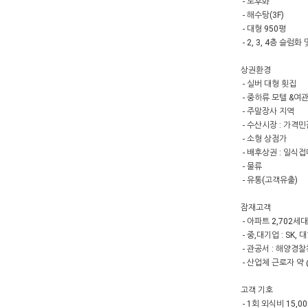
- 노후화
- 해수탕(3F)
- 대형 950평
- 2, 3, 4층 슬
상권환경
- 실버 대형 횟집
- 중하류 모텔 &여
- 주말장사 지역
- 수산시장 : 가격
- 소형 상점가
- 배후상권 : 일식
- 물류
- 유통(고객유출)
잠재고객
- 아파트 2,702세
- 중,대기업 : SK
- 관공서 : 해양경
- 산업체 근로자 약 
고객 기호
- 1회 외식비 15,0