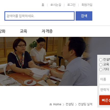
홈
오시는길
로그인
회원가입
감화
교육
자격증
컨설
교육
기타
빠른
Home
컨설팅
컨설팅 실적