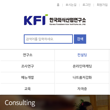
홈
오시는길
로그인
회원가입
연구소
컨설팅
조사연구
온라인마케팅
메뉴개발
나트륨저감화
교육
자격증