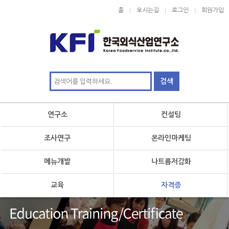
홈
오시는길
로그인
회원가입
연구소
컨설팅
조사연구
온라인마케팅
메뉴개발
나트륨저감화
교육
자격증