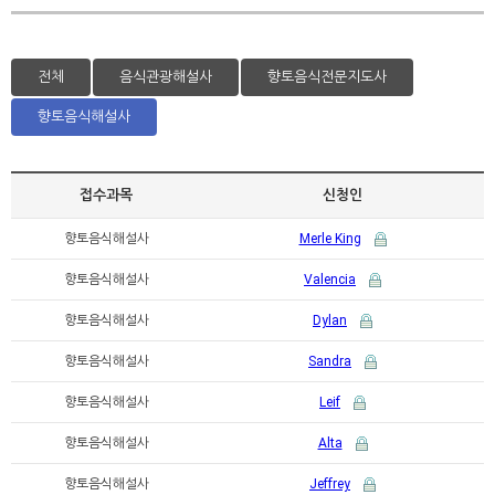
전체
음식관광해설사
향토음식전문지도사
향토음식해설사
접수과목
신청인
향토음식해설사
Merle King
향토음식해설사
Valencia
향토음식해설사
Dylan
향토음식해설사
Sandra
향토음식해설사
Leif
향토음식해설사
Alta
향토음식해설사
Jeffrey