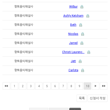
향토음식해설사
Wilbur
향토음식해설사
Ashly Ketcham
향토음식해설사
Beth
향토음식해설사
Nicolas
향토음식해설사
Jarred
향토음식해설사
Christi Laurenc…
향토음식해설사
Jett
향토음식해설사
Carlota
1
2
3
4
5
6
7
8
9
10
목록
신청서 작성